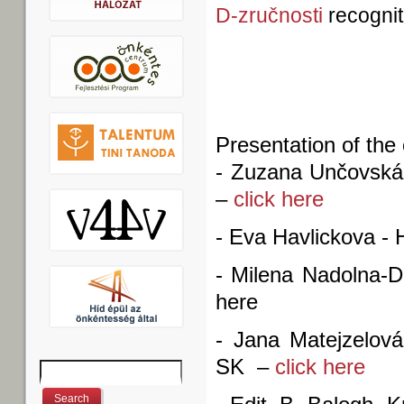
D-zručnosti
recognit
Presentation of the 
- Zuzana Unčovská
–
click here
- Eva Havlickova -
- Milena Nadolna-Dr
here
- Jana Matejzelová
SK –
click here
Search
Search form