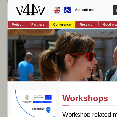
Vakbarát nézet
Project
Partners
Conference
Research
Good pra
Workshops
Workshop related ma