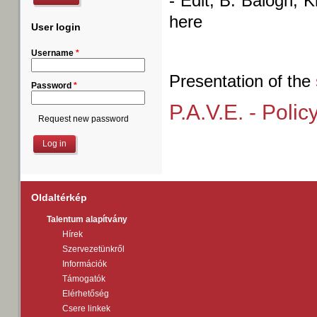
- Edit, B. Balogh, 
here
User login
Username
*
Presentation of the
Password
*
P.A.V.E. - Poli
Request new password
Oldaltérkép
Talentum alapítvány
Hírek
Szervezetünkről
Információk
Támogatók
Elérhetőség
Csere linkek