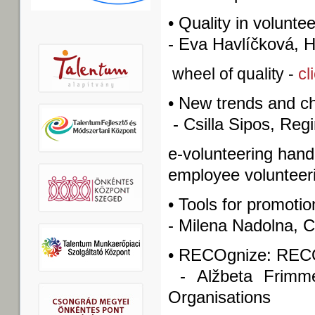
• Quality in volunte
- Eva Havlíčková, 
cl
wheel of quality -
• New trends and c
- Csilla Sipos, Reg
e-volunteering han
employee voluntee
• Tools for promotio
- Milena Nadolna, Ce
• RECOgnize: RE
- Alžbeta Frimme
Organisations