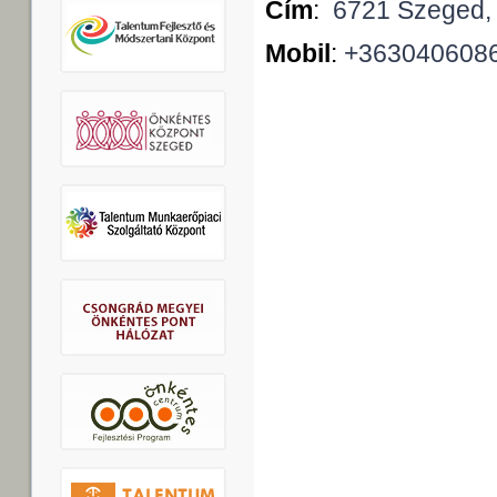
Cím
:
6721 Szeged, T
Mobil
:
+363040608