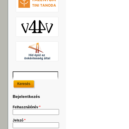
Keresés
Keresés űrlap
Bejelentkezés
Felhasználónév
*
Jelszó
*