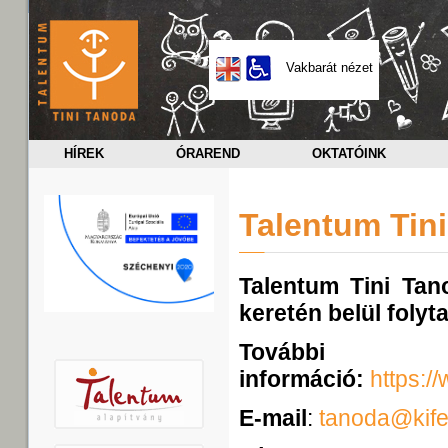
Vakbarát nézet
HÍREK
ÓRAREND
OKTATÓINK
Talentum Tin
Talentum Tini Ta
keretén belül folyta
További
információ:
https:/
E-mail
:
tanoda@kife