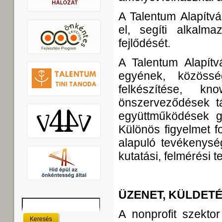
A Talentum Alapítvá
el, segíti alkalma
fejlődését.
A Talentum Alapítvá
egyének, közössé
felkészítése, 
önszerveződések t
együttműködések ge
Különös figyelmet f
alapuló tevékenysé
kutatási, felmérési 
ÜZENET, KÜLDETÉ
Keresés
Keresés űrlap
A nonprofit szektor