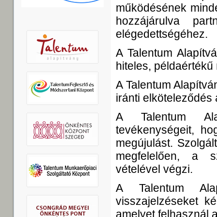
működésének minden
hozzájárulva pa
elégedettségéhez.
A Talentum Alapítvá
hiteles, példaérték
A Talentum Alapítv
iránti elköteleződés á
A Talentum Alap
tevékenységeit, ho
megújulást. Szolgál
megfelelően, a s
vételével végzi.
A Talentum Ala
visszajelzéseket ké
amelyet felhasznál a