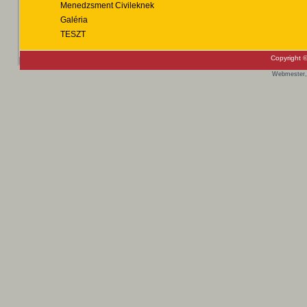
Menedzsment Civileknek
Galéria
TESZT
Copyright ©
Webmester,