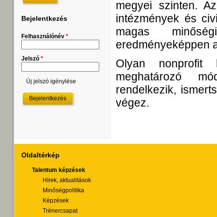
megyei szinten. Az
intézmények és civ
Bejelentkezés
magas minőségi
Felhasználónév
*
eredményeképpen a 
Jelszó
*
Olyan nonprofit 
meghatározó mód
Új jelszó igénylése
rendelkezik, ismert
végez.
Oldaltérkép
Talentum képzések
Hírek, aktualitások
Minőségpolitika
Képzések
Trénercsapat