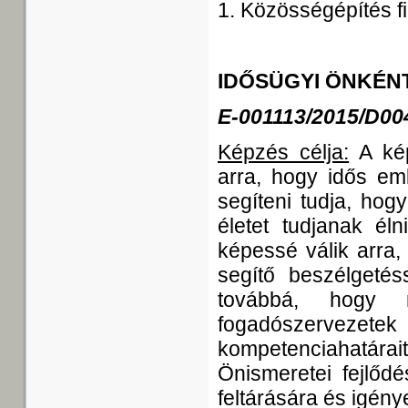
1. Közösségépítés fi
IDŐSÜGYI ÖNKÉN
E-001113/2015/D00
Képzés célja:
A kép
arra, hogy idős em
segíteni tudja, hog
életet tudjanak él
képessé válik arra,
segítő beszélgetés
továbbá, hogy m
fogadószerveze
kompetenciahatá
Önismeretei fejlőd
feltárására és igén