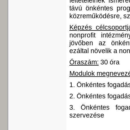
feltételeinek isme
távú önkéntes pro
közreműködésre, sz
Képzés célcsoportj
nonprofit intézmén
jövőben az önkén
ezáltal növelik a no
Óraszám:
30 óra
Modulok megnevez
1. Önkéntes fogadás
2. Önkéntes fogadás
3. Önkéntes foga
szervezése