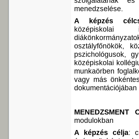
szolgálatának é
menedzselése.
A képzés célcs
középiskolai 
diákönkormányz
osztályfőnökök, k
pszichológusok, gy
középiskolai kollég
munkaörben foglalko
vagy más önkéntes
dokumentációjában é
MENEDZSMENT C
modulokban
A képzés célja
: c