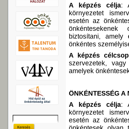
A képzés célja
: 
környezetet ismer
esetén az önkéntes
önkéntesekenek o
biztosítani, amely
önkéntes személyisé
A képzés célcsop
szervezetek, vagy 
amelyek önkéntesek 
ÖNKÉNTESSÉG A
A képzés célja
: 
környezetet ismer
Keresés
esetén az önkéntes
Keresés űrlap
önkéntesek olyan t