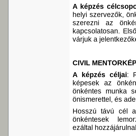
A képzés célcsopo
helyi szervezők, ön
szerezni az önké
kapcsolatosan. Első
várjuk a jelentkezők
CIVIL MENTORKÉ
A képzés céljai
: 
képesek az önkén
önkéntes munka so
önismerettel, és ad
Hosszú távú cél a
önkéntesek lemor
ezáltal hozzájárulna