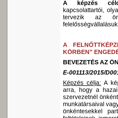
A képzés célcs
kapcsolattartói, ol
tervezik az ön
felelősségvállalásuk
A FELNŐTTKÉPZ
KÖRBEN" ENGEDÉ
BEVEZETÉS AZ Ö
E-001113/2015/D00
Képzés célja:
A kép
arra, hogy a hazai 
szervezetnél önként
munkatársaival vagy
önkéntesekkel par