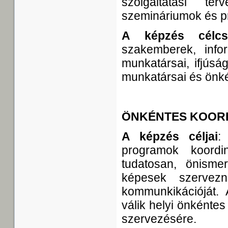
szolgáltatási te
szemináriumok és p
A képzés célcso
szakemberek, info
munkatársai, ifjúsá
munkatársai és önké
ÖNKÉNTES KOOR
A képzés céljai
:
programok koordi
tudatosan, önisme
képesek szervez
kommunkikációját.
válik helyi önkénte
szervezésére.