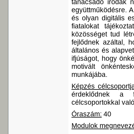
tanácsadó irodák n
együttműködésre. A 
és olyan digitális 
fiatalokat tájékozt
közösséget tud létr
fejlődnek azáltal, 
általános és alapvet
ifjúságot, hogy önk
motivált önkéntes
munkájába.
Képzés célcsoportja
érdeklődnek a f
célcsoportokkal való
Óraszám:
40
Modulok megnevez