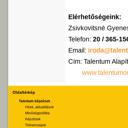
Elérhetőségeink:
Zsivkovitsné Gyenes
Telefon:
20 / 365-15
Email:
iroda@talen
Cím: Talentum Alapí
www.talentumo
Oldaltérkép
Talentum képzések
Hírek, aktualitások
Minőségpolitika
Képzések
Trénercsapat