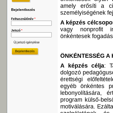
amely erősíti a c
Bejelentkezés
személyiségének fej
Felhasználónév
*
A képzés célcsopor
vagy nonprofit i
Jelszó
*
önkéntesek fogadásá
Új jelszó igénylése
ÖNKÉNTESSÉG A
A képzés célja
: 
dolgozó pedagóguso
érettségi előfelté
egyéb önkéntes p
lebonyolítására, 
program külső-bels
motiválására. Ezált