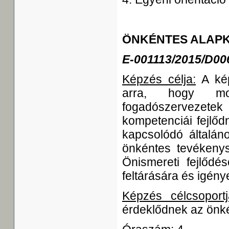
ÖNKÉNTES ALAP
E-001113/2015/D00
Képzés célja:
A kép
arra, hogy mot
fogadószervezet
kompetenciái fejlőd
kapcsolódó általáno
önkéntes tevékenys
Önismereti fejlődé
feltárására és igén
Képzés célcsoportj
érdeklődnek az önké