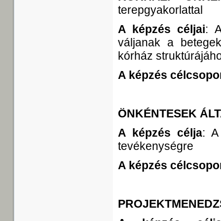
terepgyakorlattal
A képzés céljai
: 
váljanak a betegek 
kórház struktúrájáh
A képzés célcsopor
ÖNKÉNTESEK ÁLT
A képzés célja
: A
tevékenységre
A képzés célcsopor
PROJEKTMENEDZS