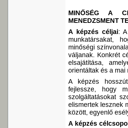
MINŐSÉG A CI
MENEDZSMENT T
A képzés céljai
: A
munkatársakat, ho
minőségi színvonala
váljanak. Konkrét 
elsajátítása, ame
orientáltak és a ma
A képzés hosszútá
fejlessze, hogy 
szolgáltatásokat sz
elismertek lesznek m
között, egyenlő esé
A képzés célcsopo