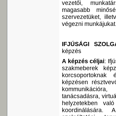
vezetői, munkatár
magasabb minőség
szervezetüket, ill
végezni munkájukat
IFJÚSÁGI SZOL
képzés
A képzés céljai
: If
szakmeberek képzé
korcsoportoknak 
képzésen résztvevő
kommunikációra, 
tanácsadásra, virtuá
helyzetekben való
koordinálására.