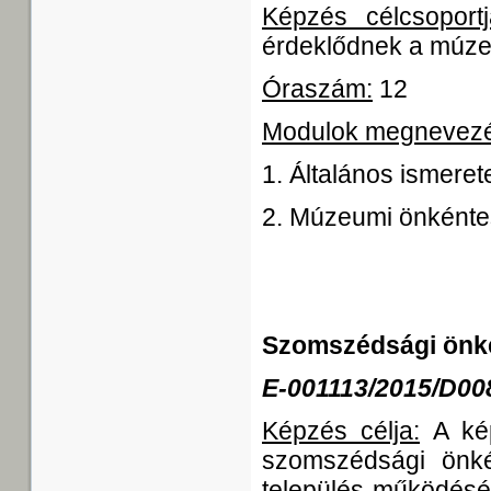
Képzés célcsoportj
érdeklődnek a múze
Óraszám:
12
Modulok megnevez
1. Általános ismere
2. Múzeumi önként
Szomszédsági önk
E-001113/2015/D00
Képzés célja:
A kép
szomszédsági önkén
település működésé