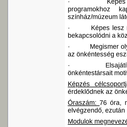
· Képes lesz a
programokhoz kap
színház/múzeum lát
· Képes lesz nond
bekapcsolódni a köz
· Megismer olyan
az önkéntesség eszm
· Elsajátít oly
önkéntestársait moti
Képzés célcsoportj
érdeklődnek az önké
Óraszám:
76 óra,
m
elvégzendő, ezután 
Modulok megnevez