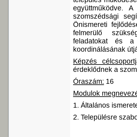
együttműködve. A
szomszédsági segí
Önismereti fejlődés
felmerülő szüksé
feladatokat és a 
koordinálásának útjá
Képzés célcsoportj
érdeklődnek a szom
Óraszám:
16
Modulok megnevez
1. Általános ismere
2. Településre sza