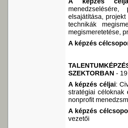
A képzés cél
menedzselésére, 
elsajátítása, proje
technikák megismer
megismeretetése, pr
A képzés célcsopor
TALENTUMKÉPZÉ
SZEKTORBAN
- 19
A képzés céljai
: Ci
stratégiai céloknak
nonprofit menedzsm
A képzés célcsopo
vezetői