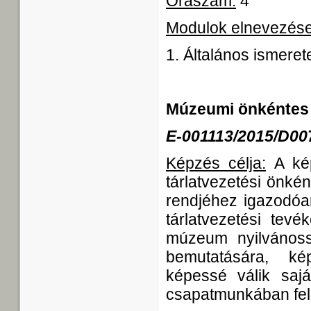
Óraszám:
4
Modulok elnevezése
1. Általános ismere
Múzeumi önkéntes
E-001113/2015/D00
Képzés célja:
A kép
tárlatvezetési önké
rendjéhez igazodóa
tárlatvezetési tev
múzeum nyilvánoss
bemutatására, ké
képessé válik saját
csapatmunkában fela