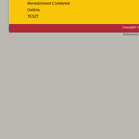
Menedzsment Civileknek
Galéria
TESZT
Copyright ©
Webmester,