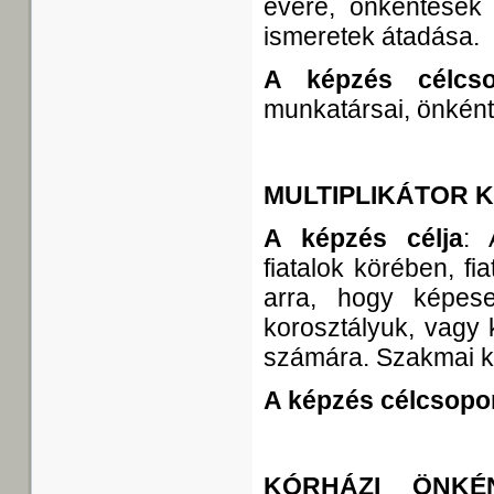
évére, önkéntesek
ismeretek átadása.
A képzés célcso
munkatársai, önként
MULTIPLIKÁTOR 
A képzés célja
: 
fiatalok körében, fi
arra, hogy képese
korosztályuk, vagy 
számára. Szakmai k
A képzés célcsopor
KÓRHÁZI ÖNKÉ