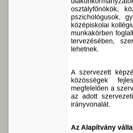
diákönkormányz
osztályfőnökök, k
pszichológusok, gy
középiskolai kollég
munkakörben foglalk
tervezésében, sze
lehetnek.
A szervezett képzés
közösségek fejle
megfelelően a szerv
az adott szervezeti
irányvonalát.
Az Alapítvány válla