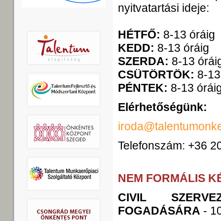
nyitvatartási ideje:
HÉTFŐ:
8-13 óráig
KEDD:
8-13 óráig
SZERDA:
8-13 órái
CSÜTÖRTÖK:
8-13
PÉNTEK:
8-13 órái
Elérhetőségünk:
iroda@talentumonke
Telefonszám: +36 2
NEM FORMÁLIS K
CIVIL SZERVE
FOGADÁSÁRA
- 1