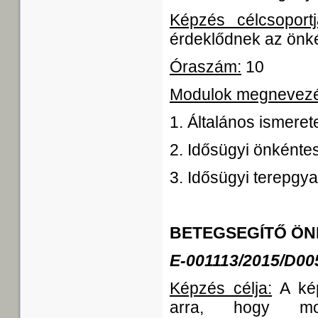
Képzés célcsoportj
érdeklődnek az önké
Óraszám:
10
Modulok megnevez
1. Általános ismere
2. Idősügyi önkénte
3. Idősügyi terepgya
BETEGSEGÍTŐ ÖN
E-001113/2015/D00
Képzés célja:
A kép
arra, hogy mot