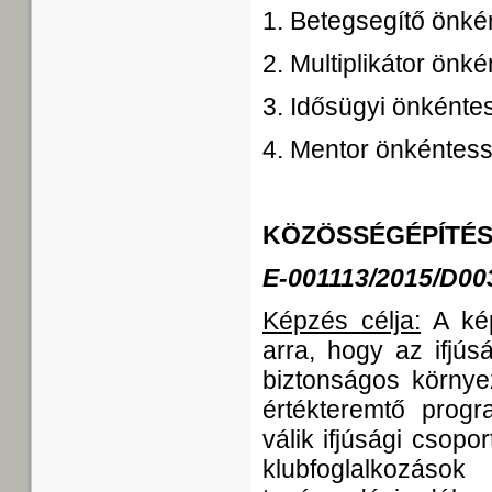
1. Betegsegítő önké
2. Multiplikátor önk
3. Idősügyi önkénte
4. Mentor önkéntess
KÖZÖSSÉGÉPÍTÉS
E-001113/2015/D00
Képzés célja:
A kép
arra, hogy az ifjú
biztonságos környe
értékteremtő progr
válik ifjúsági csop
klubfoglalkozások 