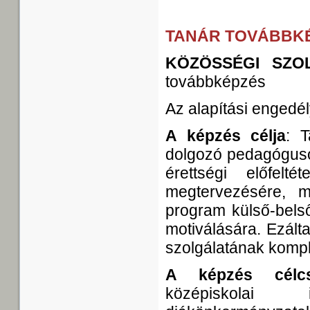
TANÁR TOVÁBBK
KÖZÖSSÉGI SZO
továbbképzés
Az alapítási engedé
A képzés célja
: 
dolgozó pedagóguso
érettségi előfelt
megtervezésére, m
program külső-belső
motiválására. Ezált
szolgálatának komp
A képzés célcs
középiskolai 