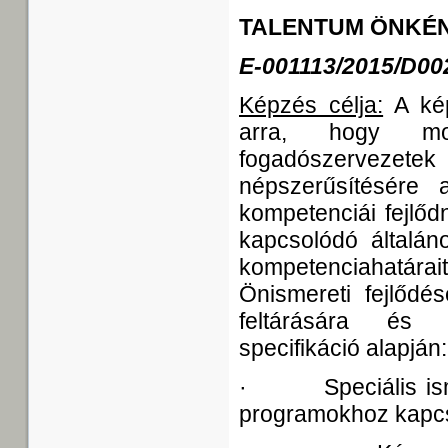
TALENTUM ÖNKÉ
E-001113/2015/D00
Képzés célja:
A kép
arra, hogy mot
fogadószervezete
népszerűsítésére 
kompetenciái fejlőd
kapcsolódó általán
kompetenciahatá
Önismereti fejlődé
feltárására és i
specifikáció alapján:
· Speciális ismer
programokhoz kapc