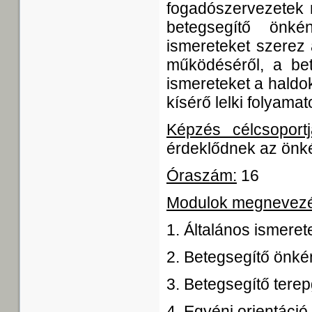
fogadószervezetek 
betegsegítő önké
ismereteket szerez 
működéséről, a bete
ismereteket a haldok
kísérő lelki folyamat
Képzés célcsoportj
érdeklődnek az önké
Óraszám:
16
Modulok megnevez
1. Általános ismere
2. Betegsegítő önk
3. Betegsegítő terep
4. Egyéni orientáció