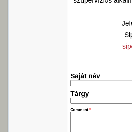
szupervíziós alka
Jel
Si
sip
Saját név
Tárgy
Comment
*