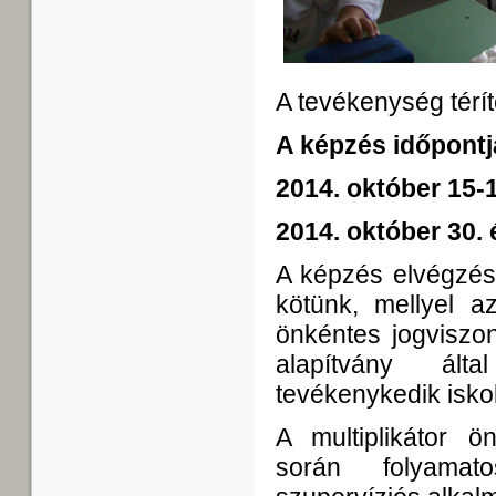
A tevékenység térí
A képzés időpontj
2014. október 15-1
2014. október 30.
A képzés elvégzés
kötünk, mellyel a
önkéntes jogviszo
alapítvány ált
tevékenykedik isko
A multiplikátor 
során folyamato