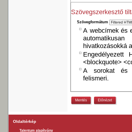
Szövegszerkesztő til
Szövegformátum
A webcímek és 
automatikusan 
hivatkozásokká a
Engedélyezett 
<blockquote> <co
A sorokat és 
felismeri.
Oldaltérkép
Talentum alapítvány