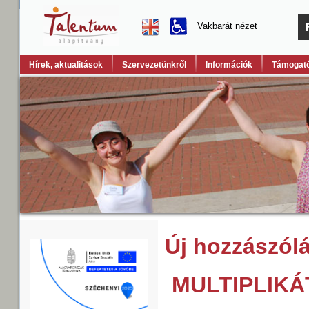
Vakbarát nézet
Hírek, aktualitások
Szervezetünkről
Információk
Támogató
Új hozzászól
MULTIPLIK