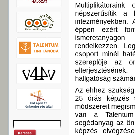
Multiplikátorain
népszerűsítik a k
intézményekben. A
éppen ezért fon
ismeretanyagon
rendelkezzen. Leg
csoport minél haté
szereplője az ö
elterjesztéséne
hallgatóság számá
Az ehhez szükséges
25 órás képzés s
módszereit megisme
van a Talentum A
segédanyag az önk
Keresés
Keresés űrlap
képzés elvégzése