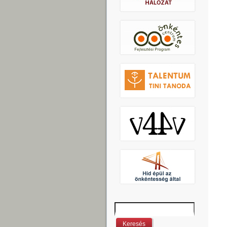
Keresés
Keresés űrlap