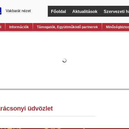
Vakbarát nézet
Főoldal
Aktualitások
Szervezeti h
l
Információk
Támogatók, Együttműködő partnerek
Minőségbiztos
rácsonyi üdvözlet