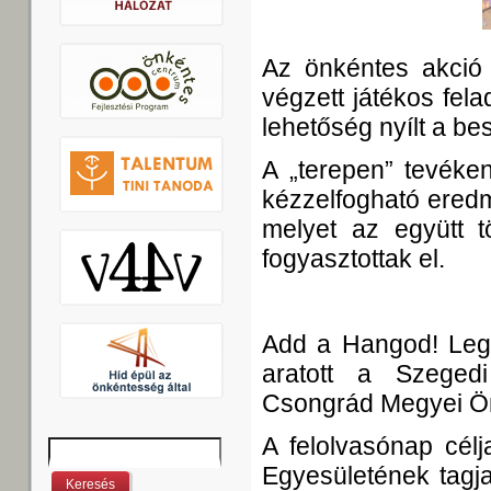
Az önkéntes akció 
végzett játékos fela
lehetőség nyílt a b
A „terepen” tevéke
kézzelfogható eredm
melyet az együtt t
fogyasztottak el.
Add a Hangod! Legy
aratott a Szeged
Csongrád Megyei Ön
A felolvasónap cé
Keresés
Keresés űrlap
Egyesületének tagja