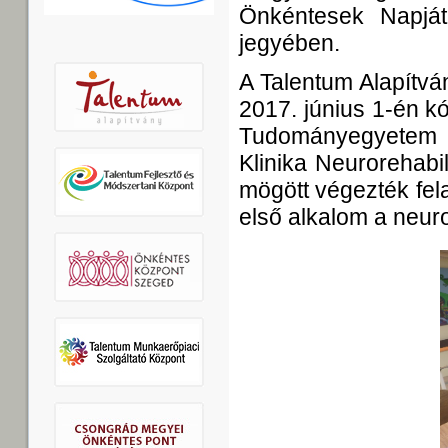
Önkéntesek Napját
jegyében.
A Talentum Alapítv
2017. június 1-én k
Tudományegyetem 
Klinika Neurorehabi
mögött végezték fel
első alkalom a neuro