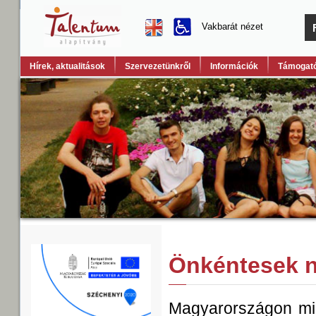
Vakbarát nézet
Hírek, aktualitások
Szervezetünkről
Információk
Támogató
Önkéntesek n
Magyarországon min