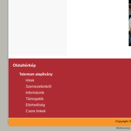
Oldaltérkép
Talentum alapítvány
Hírek
Szervezetünkről
Információk
Támogatók
Elérhetőség
Csere linkek
Copyright ©
Webmester,