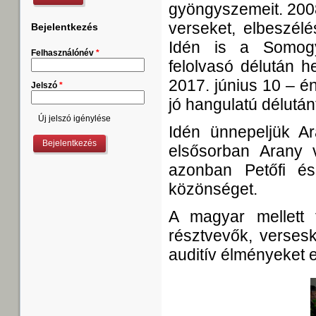
gyöngyszemeit. 200
verseket, elbeszélé
Bejelentkezés
Idén is a Somogy
Felhasználónév
*
felolvasó délután h
2017. június 10 – é
Jelszó
*
jó hangulatú délutánt
Új jelszó igénylése
Idén ünnepeljük Ar
elsősorban Arany v
azonban Petőfi é
közönséget.
A magyar mellett f
résztvevők, versesk
auditív élményeket em