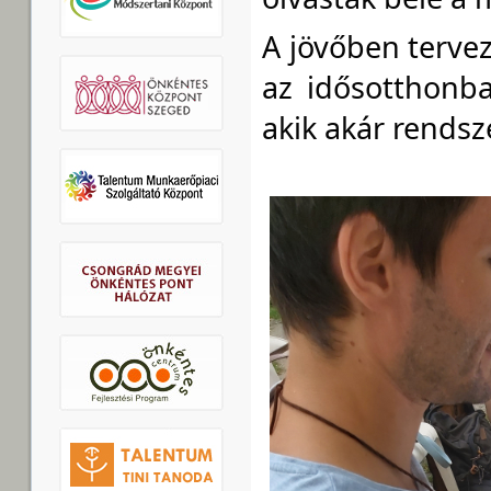
Felolvasás a
A mai nap egy ki
sgt.-i Idősottho
vittünk nekik, e
felolvastunk 
fogadták ezt a 
olvastak bele a
A jövőben terve
az idősotthonba 
akik akár rendsz