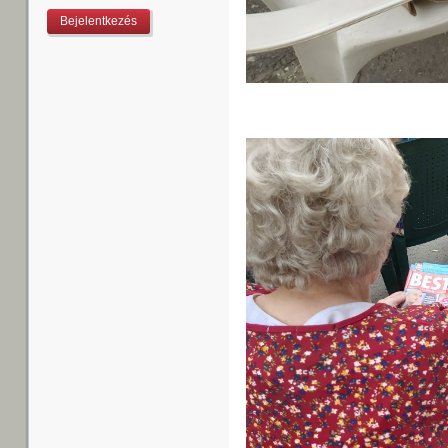
Keresés
Keresés űrlap
Bejelentkezés
Felhasználónév
*
Jelszó
*
Új jelszó igénylése