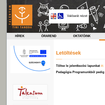
Vakbarát nézet
HÍREK
ÓRAREND
OKTATÓINK
Letöltések
Töltse le jelentkezési lapunkat
itt.
Pedagógia Programunkból pedi