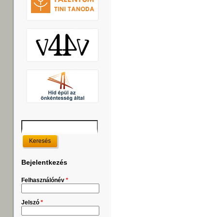
Keresés
Keresés űrlap
Bejelentkezés
Felhasználónév
*
Jelszó
*