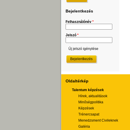
Bejelentkezés
Felhasználónév
*
Jelszó
*
Új jelszó igénylése
Oldaltérkép
Talentum képzések
Hírek, aktualitások
Minőségpolitika
Képzések
Trénercsapat
Menedzsment Civileknek
Galéria