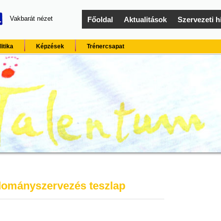
Vakbarát nézet
Főoldal
Aktualitások
Szervezeti h
itika
Képzések
Trénercsapat
ományszervezés teszlap