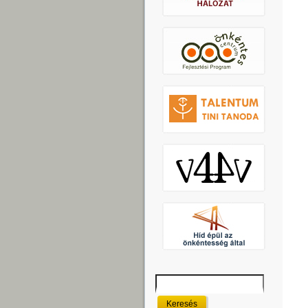
Keresés
Keresés űrlap