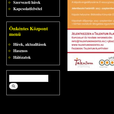
Szervezeti hírek
Kapcsolatfelvétel
Önkéntes Központ
menü
Hírek, aktualitások
Hasznos
Hálózatok
Keresés űrlap
Keresés