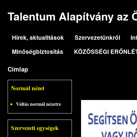
Ugr
tar
Talentum Alapítvány az
Hírek, aktualitások
Szervezetünkről
In
Főmenü
Minőségbiztosítás
KÖZÖSSÉGI ERŐNLÉ
Címlap
Jelenlegi hely
Normál nézet
IDŐSÜGYI ÉS
Váltás normál nézetre
Szervezeti egységek