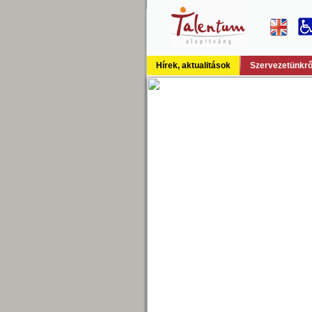
Hírek, aktualitások
Szervezetünkrő
Ta
J