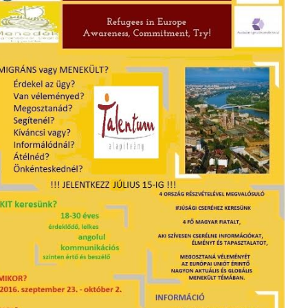
ad more
about Jelentkezz július 15-ig ifjúsági cserénkre
lláshirdetés