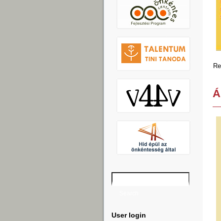
User login
Username
*
Password
*
Request new password