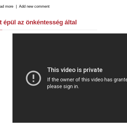
ad more
about Út épül az önkéntesség által
|
Add new comment
ályaorientációs tábor