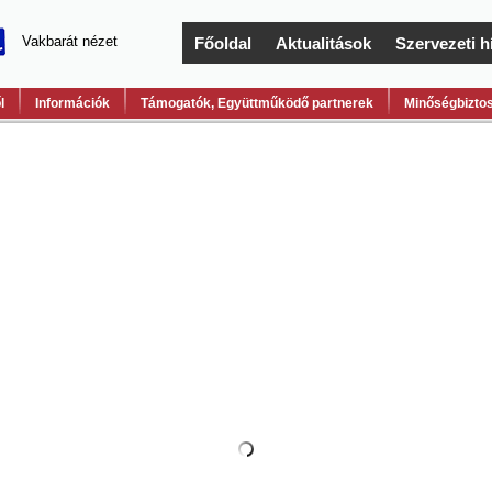
Vakbarát nézet
Főoldal
Aktualitások
Szervezeti h
l
Információk
Támogatók, Együttműködő partnerek
Minőségbiztos
lentum Alapítvány hírei
elentkezz július 15-ig ifjúsági cserénkre