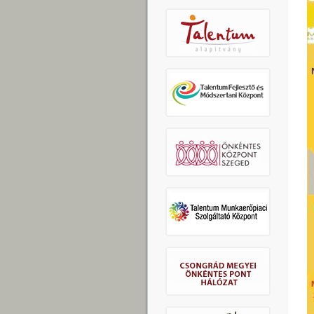
Re
Á
Search
Search form