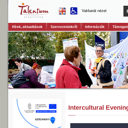
Vakbarát nézet
Hírek, aktualitások
Szervezetünkről
Információk
Támogató
Intercultural Evenin